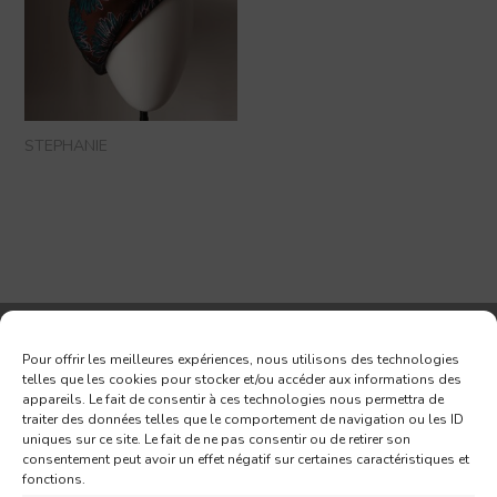
STEPHANIE
Pour offrir les meilleures expériences, nous utilisons des technologies
Abonnez-vous à notre Newsletter
telles que les cookies pour stocker et/ou accéder aux informations des
appareils. Le fait de consentir à ces technologies nous permettra de
traiter des données telles que le comportement de navigation ou les ID
uniques sur ce site. Le fait de ne pas consentir ou de retirer son
consentement peut avoir un effet négatif sur certaines caractéristiques et
fonctions.