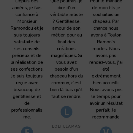
Depuis des
Que pourrais-je
Pour le mariage
années, je fais
dire d'un
de mon fils je
confiance à
véritable artiste
souhaitais un
Monsieur
? Gentillesse,
chapeau. Par
Ramondou et je
amour de son
chance nous
suis toujours
métier, pour au
avons à Toulon
satisfaite de
final des
Ramon's
ses conseils
créations
modes. Nous
précieux et de
magnifiques. Si
avons pris
la réalisation de
vous avez
rendez-vous, j'ai
ses confections.
besoin d'un
été
Je suis toujours
chapeau hors du
extrêmement
reçue avec
commun, c'est
bien accueilli.
beaucoup de
bien là-bas qu'il
Nous avons pris
gentillesse et
faut se rendre.
le temps pour
de
avoir un résultat
professionnalis
parfait. Je
me.
recommande
LOLI LLAMAS