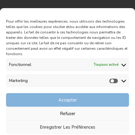
Abonnez-vous à notre Newsletter
Pour offrir les meilleures expériences, nous utilisons des technologies
telles que les cookies pour stocker et/ou accéder aux informations des
appareils. Le fait de consentir à ces technologies nous permettra de
traiter des données telles que le comportement de navigation ou les ID
uniques sur ce site. Le fait de ne pas consentir ou de retirer son
consentement peut avoir un effet négatif sur certaines caractéristiques et
fonctions.
Fonctionnel
Toujours activé
Mentions Légales
Marketing
Marketin
Politique de remboursement
Politique de confidentialité
Accepter
Conditions générales de vente
Refuser
Politique de cookies (UE)
Enregistrer Les Préférences
© 2026 RAMON'S MODES - Modiste, créateur de
chapeaux pour femmes à Toulon dans le Var.