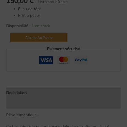
150,00
€
+ Livraison offerte
Bijou de tête
Prêt à poser
Disponibilité :
1 en stock
Ajouter Au Panier
Paiement sécurisé
Description
Avis (0)
Rêve romantique
Ce bijou de tête est une pièce délicate et raffinée, alliant