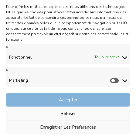
Pour offrir les meilleures expériences, nous utilisons des technologies
Abonnez-vous à notre Newsletter
telles que les cookies pour stocker et/ou accéder aux informations des
appareils. Le fait de consentir à ces technologies nous permettra de
traiter des données telles que le comportement de navigation ou les ID
uniques sur ce site. Le fait de ne pas consentir ou de retirer son
consentement peut avoir un effet négatif sur certaines caractéristiques et
fonctions.
Fonctionnel
Toujours activé
Mentions Légales
Marketing
Marketin
Politique de remboursement
Politique de confidentialité
Accepter
Conditions générales de vente
Refuser
Politique de cookies (UE)
Enregistrer Les Préférences
© 2026 RAMON'S MODES - Modiste, créateur de
chapeaux pour femmes à Toulon dans le Var.